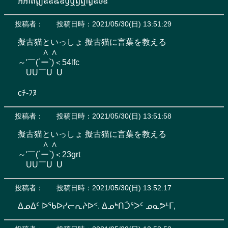
ឣឤឥឦឧឨឩឪឫឬឭឮſឰឱឲឳ
投稿者：
投稿日時：2021/05/30(日) 13:51:29
擬古猫といっしょ 擬古猫に言葉を教える

　　　∧ ∧

～′￣(´ー`)＜54lfc

　UU￣U  U

cﾁ-ﾌﾇ
投稿者：
投稿日時：2021/05/30(日) 13:51:58
擬古猫といっしょ 擬古猫に言葉を教える

　　　∧ ∧

～′￣(´ー`)＜23grt

　UU￣U  U
投稿者：
投稿日時：2021/05/30(日) 13:52:17
ᐃᓄᐃᑦ ᐅᖃᐅᓯᓕᕆᔨᐅᑉ. ᐃᓄᒃᑎᑑᕐᐳᑦ ᓄᓇᕗᒻᒥ,