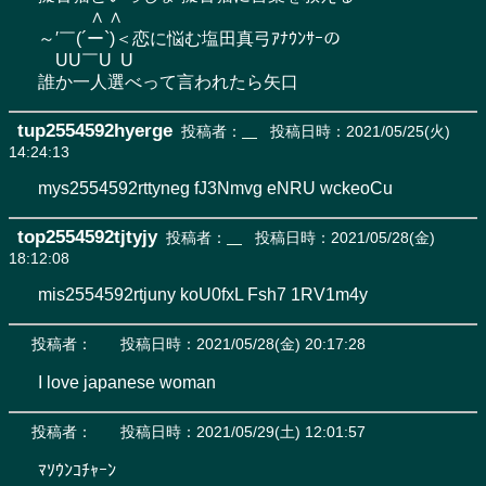
　　　∧ ∧

～′￣(´ー`)＜恋に悩む塩田真弓ｱﾅｳﾝｻｰの

　UU￣U  U

誰か一人選べって言われたら矢口
tup2554592hyerge
投稿者：
投稿日時：2021/05/25(火)
14:24:13
mys2554592rttyneg fJ3Nmvg eNRU wckeoCu
top2554592tjtyjy
投稿者：
投稿日時：2021/05/28(金)
18:12:08
mis2554592rtjuny koU0fxL Fsh7 1RV1m4y
投稿者：
投稿日時：2021/05/28(金) 20:17:28
I love japanese woman
投稿者：
投稿日時：2021/05/29(土) 12:01:57
ﾏｿｳﾝｺﾁｬｰﾝ