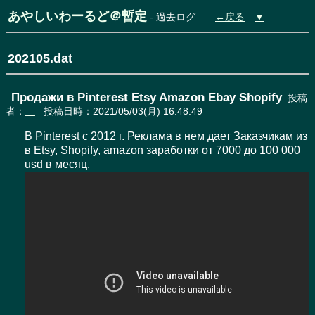
あやしいわーるど＠暫定
- 過去ログ
←戻る
▼
202105.dat
Продажи в Pinterest Etsy Amazon Ebay Shopify
投稿
者：
投稿日時：2021/05/03(月) 16:48:49
В Pinterest с 2012 г. Реклама в нем дает Заказчикам из 
в Etsy, Shopify, amazon заработки от 7000 до 100 000 
usd в месяц. 