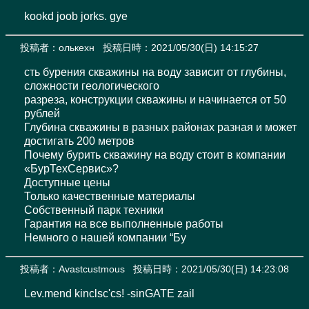
kookd joob jorks. gye
投稿者：
олькехн
投稿日時：2021/05/30(日) 14:15:27
сть бурения скважины на воду зависит от глубины, 
сложности геологического 

разреза, конструкции скважины и начинается от 50 
рублей 

Глубина скважины в разных районах разная и может 
достигать 200 метров 

Почему бурить скважину на воду стоит в компании 
«БурТехСервис»? 

Доступные цены 

Только качественные материалы 

Собственный парк техники 

Гарантия на все выполненные работы 

Немного о нашей компании “Бу
投稿者：
Avastcustmous
投稿日時：2021/05/30(日) 14:23:08
Lev.mend kinclsc'cs! -sinGATE zail