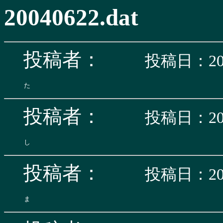
20040622.dat
投稿者：
投稿日：200
投稿者：
投稿日：200
投稿者：
投稿日：200