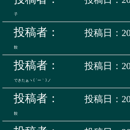
投稿者：
投稿日：200
投稿者：
投稿日：200
投稿者：
投稿日：200