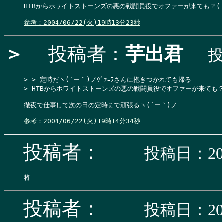
HTBからホワイトストーンズの悪の戦闘員役でオファーが来ても？(´
参考：2004/06/22(火)19時13分23秒
＞
投稿者：
芋出君
投
> > 定時だヽ(´ー｀)ノｳﾞｧﾆﾗさんに抱きつかれても帰る

> HTBからホワイトストーンズの悪の戦闘員役でオファーが来ても？
徹夜で仕事して次の日の定時まで頑張るヽ(´ー｀)ノ

参考：2004/06/22(火)19時14分34秒
投稿者：
投稿日：200
投稿者：
投稿日：200