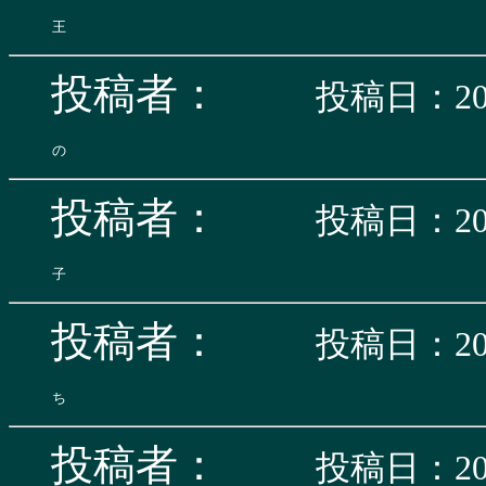
投稿者：
投稿日：200
投稿者：
投稿日：200
投稿者：
投稿日：200
投稿者：
投稿日：200