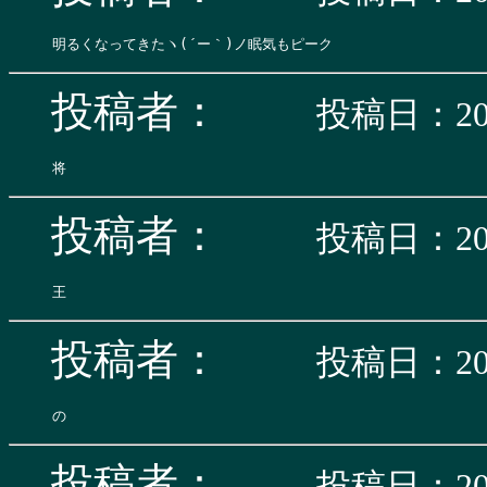
投稿者：
投稿日：200
投稿者：
投稿日：200
投稿者：
投稿日：200
投稿者：
投稿日：200