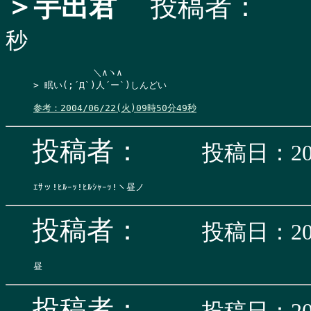
＞芋出君
投稿者：
秒
> 眠い(;´Д`)人´ー`)しんどい
参考：2004/06/22(火)09時50分49秒
投稿者：
投稿日：200
投稿者：
投稿日：200
投稿者：