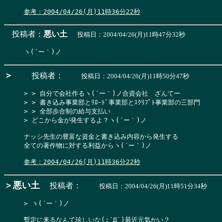
参考：2004/04/26(月)11時36分22秒
投稿者：
悪い土
投稿日：2004/04/26(月)11時47分32秒
＞
投稿者：
投稿日：2004/04/26(月)11時50分47秒
> > 自分で会社作るヽ(´ー｀)ノ合資会社　ざんてー

> > 書き込み事業部とﾘﾛｰﾄﾞ事業部とｽｸﾘﾌﾟﾄ事業部の三部門

> > 全部歩合制の給与支払い

> どこから金が発生するよ？ヽ(´ー｀)ノ
ナッシ先生の豊富な資金と書き込み内容から発生する

全ての著作物に対する利益からヽ(´ー｀)ノ

参考：2004/04/26(月)11時36分22秒
＞悪い土
投稿者：
投稿日：2004/04/26(月)11時51分34秒
> ヽ(´ー｀)ノ
暫定に来るなんて珍しいな(;´Д`)最近元気かい？
