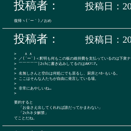
投稿者：
投稿日：200
投稿者：
投稿日：200
>  　∧ ∧

> ／(´ー`)＜釈明も何もこの板の維持費を支払っているのは下衆ナ
> ￣￣￣￣￣|2chに書き込みしてるのはAKﾏﾆｱ。

> 

> 名無しさんと空白は何処にでも居るし、厨房とﾊｶｰもいる。

> ここはそんな人たちが自由に発言している場。

> 

> 非常にあやしいね…

> 

要約すると

  「お金さえ出してくれれば誰だってかまわない」

  「2chネタ解禁」
