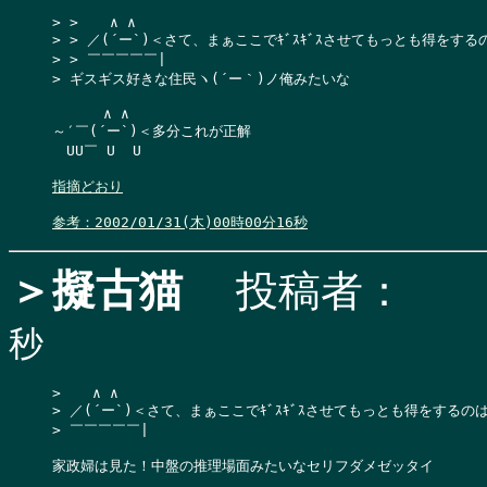
> >  　∧ ∧

> > ／(´ー`)＜さて、まぁここでｷﾞｽｷﾞｽさせてもっとも得をする
> > ￣￣￣￣￣|

> ギスギス好きな住民ヽ(´ー｀)ノ俺みたいな

　　　 ∧ ∧

～′￣(´ー`)＜多分これが正解

　UU￣ U  U

指摘どおり
参考：2002/01/31(木)00時00分16秒
＞擬古猫
投稿者：
秒
>  　∧ ∧

> ／(´ー`)＜さて、まぁここでｷﾞｽｷﾞｽさせてもっとも得をするの
> ￣￣￣￣￣|

家政婦は見た！中盤の推理場面みたいなセリフダメゼッタイ
