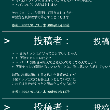
> それはアプロダの管理をしっかりしないＮＧの責任な

> ハイこれでこの話はおしまい

それじゃ、ここも管理して頂きましょうか

＠暫定を負荷攻撃で落とすことにします

参考：2002/01/31(木)00時01分30秒
＞
投稿者：
投稿日
> > まあナッツはクソってことでいいじゃん

> > 所詮チャンコロだよ？

> > ｱﾌﾟﾛﾀﾞ無断使用なんて当然だって考えてるんでしょ？

> 下衆ナッシの謝罪がないということは、別に悪いとも感じてないと
前回の謝罪以降にも書き込んだ疑惑があるが

下衆ナッツはなにも答えようとしていないね

これでは自分がやったと認めたようなものだ

参考：2002/01/31(木)00時01分13秒
＞
投稿者：
投稿日