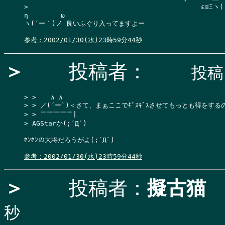
>                                           ε≡Ξヽ(
η　　　　　ω

ヽ(´ー｀)ノ 良いふぐり入ってますよー

参考：2002/01/30(水)23時59分44秒
＞
投稿者：
投稿日
> >  　∧ ∧

> > ／(´ー`)＜さて、まぁここでｷﾞｽｷﾞｽさせてもっとも得をする
> > ￣￣￣￣￣|

> AGStarか(;´Д`)

ﾎﾝﾎﾝの大将だろうがよ(;´Д`)

参考：2002/01/30(水)23時59分44秒
＞
投稿者：
擬古猫
秒