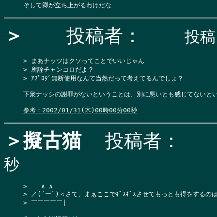
＞
投稿者：
投稿日
> まあナッツはクソってことでいいじゃん

> 所詮チャンコロだよ？

> ｱﾌﾟﾛﾀﾞ無断使用なんて当然だって考えてるんでしょ？

下衆ナッシの謝罪がないということは、別に悪いとも感じてないとい
参考：2002/01/31(木)00時00分00秒
＞擬古猫
投稿者：
秒
>  　∧ ∧

> ／(´ー`)＜さて、まぁここでｷﾞｽｷﾞｽさせてもっとも得をするの
> ￣￣￣￣￣|
