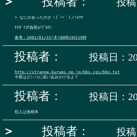
＞
投稿者：
投稿日
> なにがあったのさヽ(´ー｀)ノｼｮｳｷ

ｷﾁｶﾞｲが負荷がﾌﾟﾛｸｼ

参考：2002/01/31(木)00時19分19秒
投稿者：
投稿日：200
http://strange.kurumi.ne.jp/bbs.cgi/bbs.txt
投稿者：
投稿日：200
＞
投稿者：
投稿日