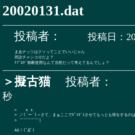
20020131.dat
投稿者：
投稿日：200
まあナッツはクソってことでいいじゃん

所詮チャンコロだよ？

＞擬古猫
投稿者：
秒
>  　∧ ∧

> ／(´ー`)＜さて、まぁここでｷﾞｽｷﾞｽさせてもっとも得をするの
> ￣￣￣￣￣|

AG！(ﾟДﾟ)
