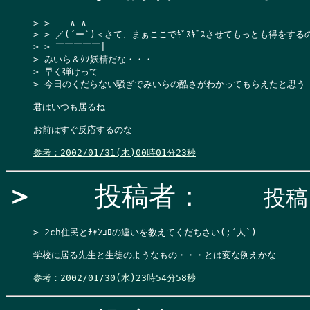
> >  　∧ ∧

> > ／(´ー`)＜さて、まぁここでｷﾞｽｷﾞｽさせてもっとも得をする
> > ￣￣￣￣￣|

> みいら＆ｸｿ妖精だな・・・

> 早く弾けって

> 今日のくだらない騒ぎでみいらの酷さがわかってもらえたと思う

君はいつも居るね

お前はすぐ反応するのな

参考：2002/01/31(木)00時01分23秒
＞
投稿者：
投稿日
> 2ch住民とﾁｬﾝｺﾛの違いを教えてくだちさい(;´人`)

学校に居る先生と生徒のようなもの・・・とは変な例えかな

参考：2002/01/30(水)23時54分58秒