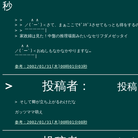
秒
> >  　∧ ∧

> > ／(´ー`)＜さて、まぁここでｷﾞｽｷﾞｽさせてもっとも得をする
> > ￣￣￣￣￣|

> 家政婦は見た！中盤の推理場面みたいなセリフダメゼッタイ

 　∧ ∧

／(´ー`)＜おぬしもなかなかやりますな…

￣￣￣￣￣|

参考：2002/01/31(木)00時01分03秒
＞
投稿者：
投稿日
> そして卿が立ち上がるわけだな

ガッツママ萌え

参考：2002/01/31(木)00時01分08秒