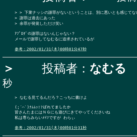
> > 下衆ナッシの謝罪がないということは、別に悪いとも感じてな
> 謝罪は過去にあった

> 余罪が発覚しただけ笑い

ｱﾌﾟﾛﾀﾞの謝罪はないんじゃない？

メールで謝罪してなむるに追求されているが

参考：2002/01/31(木)00時01分47秒
＞
投稿者：
なむる
秒
> なむる見てるんだろ？こっちに書けよ

(;´⌒`)ﾅﾑﾑｯ!?ばれてましたか

皆さんたまにはＮＧにも遊びにきてやってくださいね

私は専らみらいﾒｲｿですが わらぃ

参考：2002/01/31(木)00時01分31秒