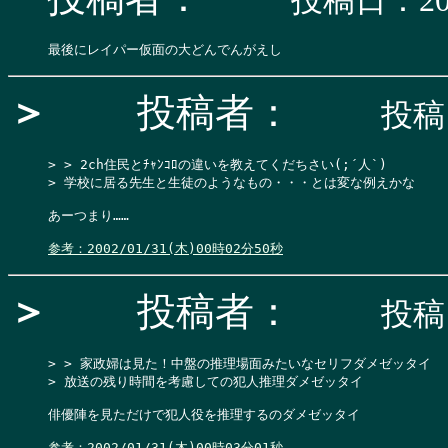
投稿日：200
＞
投稿者：
投稿日
> > 2ch住民とﾁｬﾝｺﾛの違いを教えてくだちさい(;´人`)

> 学校に居る先生と生徒のようなもの・・・とは変な例えかな

あーつまり……

参考：2002/01/31(木)00時02分50秒
＞
投稿者：
投稿日
> > 家政婦は見た！中盤の推理場面みたいなセリフダメゼッタイ

> 放送の残り時間を考慮しての犯人推理ダメゼッタイ

俳優陣を見ただけで犯人役を推理するのダメゼッタイ

参考：2002/01/31(木)00時03分01秒