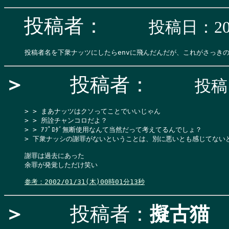
投稿者：
投稿日：200
＞
投稿者：
投稿日
> > まあナッツはクソってことでいいじゃん

> > 所詮チャンコロだよ？

> > ｱﾌﾟﾛﾀﾞ無断使用なんて当然だって考えてるんでしょ？

> 下衆ナッシの謝罪がないということは、別に悪いとも感じてないと
謝罪は過去にあった

余罪が発覚しただけ笑い

参考：2002/01/31(木)00時01分13秒
＞
投稿者：
擬古猫