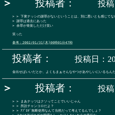
＞
投稿者：
投稿日
> > 下衆ナッシの謝罪がないということは、別に悪いとも感じてな
> 謝罪は過去にあった

> 余罪が発覚しただけ笑い

笑った

参考：2002/01/31(木)00時01分47秒
投稿者：
投稿日：200
＞
投稿者：
投稿日
> > まあナッツはクソってことでいいじゃん

> > 所詮チャンコロだよ？

> > ｱﾌﾟﾛﾀﾞ無断使用なんて当然だって考えてるんでしょ？
