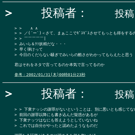
＞
投稿者：
投稿日
> >  　∧ ∧

> > ／(´ー`)＜さて、まぁここでｷﾞｽｷﾞｽさせてもっとも得をする
> > ￣￣￣￣￣|

> みいら＆ｸｿ妖精だな・・・

> 早く弾けって

> 今日のくだらない騒ぎでみいらの酷さがわかってもらえたと思う

君はそれをネタで言ってるのか本気で言ってるのか

参考：2002/01/31(木)00時01分23秒
＞
投稿者：
投稿日
> > 下衆ナッシの謝罪がないということは、別に悪いとも感じてな
> 前回の謝罪以降にも書き込んだ疑惑があるが

> 下衆ナッツはなにも答えようとしていないね

> これでは自分がやったと認めたようなものだ
