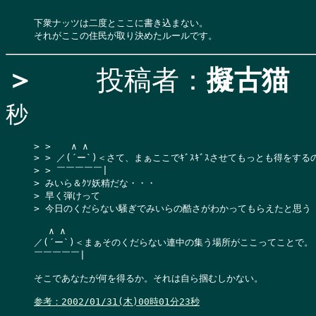
下衆ナッツは二度とここに書き込まない。

＞
投稿者：
擬古猫
秒
> >  　∧ ∧

> > ／(´ー`)＜さて、まぁここでｷﾞｽｷﾞｽさせてもっとも得をする
> > ￣￣￣￣￣|

> みいら＆ｸｿ妖精だな・・・

> 早く弾けって

> 今日のくだらない騒ぎでみいらの酷さがわかってもらえたと思う

 　∧ ∧

／(´ー`)＜まぁそのくだらない連中の集う場所がここってことで。

￣￣￣￣￣|

そこであなたが何を得るか。それは自ら掴むしかない。

参考：2002/01/31(木)00時01分23秒