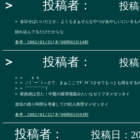
＞
投稿者：
投稿日
> 金出せばいいだとか、よくもまぁそんなやつがあやしいにいるもんだな
紛れ込んでるだけだからな

参考：2002/01/31(木)00時02分14秒
＞
投稿者：
投稿日
> >  　∧ ∧

> > ／(´ー`)＜さて、まぁここでｷﾞｽｷﾞｽさせてもっとも得をする
> > ￣￣￣￣￣|

> 家政婦は見た！中盤の推理場面みたいなセリフダメゼッタイ

放送の残り時間を考慮しての犯人推理ダメゼッタイ

参考：2002/01/31(木)00時01分03秒
投稿者：
投稿日：200