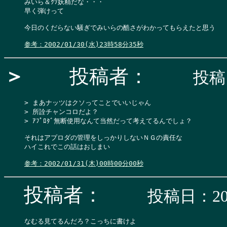
みいら＆ｸｿ妖精だな・・・

早く弾けって

今日のくだらない騒ぎでみいらの酷さがわかってもらえたと思う

参考：2002/01/30(水)23時58分35秒
＞
投稿者：
投稿日
> まあナッツはクソってことでいいじゃん

> 所詮チャンコロだよ？

> ｱﾌﾟﾛﾀﾞ無断使用なんて当然だって考えてるんでしょ？

それはアプロダの管理をしっかりしないＮＧの責任な

ハイこれでこの話はおしまい

参考：2002/01/31(木)00時00分00秒
投稿者：
投稿日：200